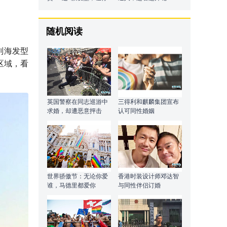
在今年夏天更潮流
随机阅读
刘海发型
区域，看
英国警察在同志巡游中
三得利和麒麟集团宣布
求婚，却遭恶意抨击
认可同性婚姻
世界骄傲节：无论你爱
香港时装设计师邓达智
谁，马德里都爱你
与同性伴侣订婚