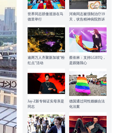
世界同志骄傲巡游在马
河南同志被强制治疗19
德里举行
天，状告精神病院胜诉
逾两万人齐聚新加坡“粉
蔡依林：支持LGBTQ，
红点”活动
是跟随我心
Jay-Z新专辑证实母亲是
德国通过同性婚姻合法
同志
化法案