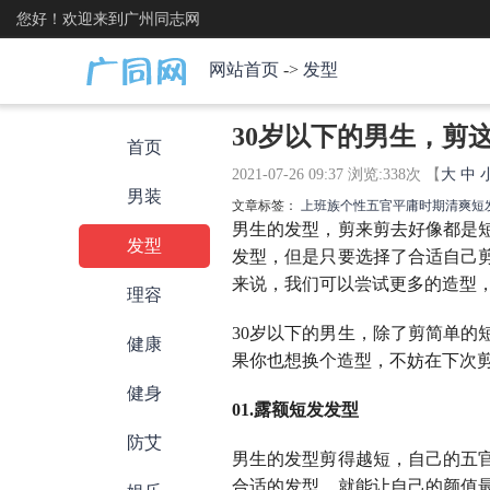
您好！欢迎来到广州同志网
网站首页
->
发型
30岁以下的男生，剪
首页
2021-07-26 09:37 浏览:
338
次 【
大
中
男装
文章标签：
上班族
个性
五官
平庸
时期
清爽
短
男生的发型，剪来剪去好像都是
发型
发型，但是只要选择了合适自己
来说，我们可以尝试更多的造型
理容
30岁以下的男生，除了剪简单
健康
果你也想换个造型，不妨在下次
健身
01.露额短发发型
防艾
男生的发型剪得越短，自己的五
合适的发型，就能让自己的颜值