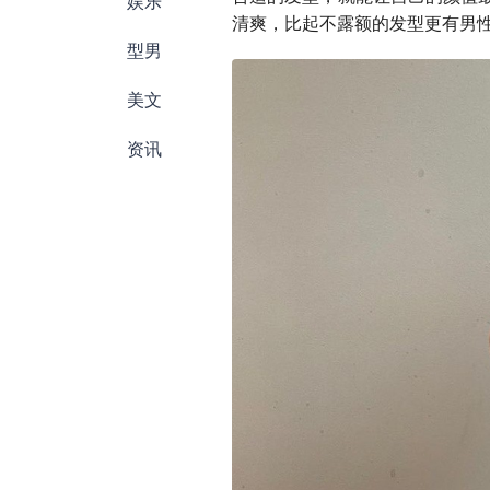
娱乐
清爽，比起不露额的发型更有男
型男
美文
资讯