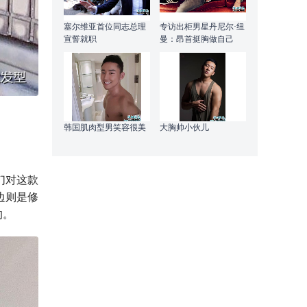
塞尔维亚首位同志总理
专访出柜男星丹尼尔·纽
宣誓就职
曼：昂首挺胸做自己
韩国肌肉型男笑容很美
大胸帅小伙儿
们对这款
边则是修
的。