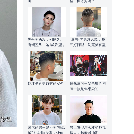
帅！
型！你敢剪吗？
男生剪头发，别以为只
“最有型”男发20款，帅
有锅盖头，这4款发型，
气好打理，洗完就有型
露出额头更帅气
这才是直男该有的发型
偶像练习生发色集合 总
有一款是你想染的
帅气的男生绝不剪“锡纸
男士发型怎么才能帅气
烫”！这4款发型，让你
逼人，越看越帅呢