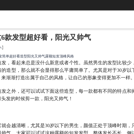
这6款发型超好看，阳光又帅气
小
】
发
简单
超好看
造型
阳光又帅气
露额短发
顶峰
风格
短发，看起来总是没什么新意或者个性。虽然男生的发型比较少
剪的造型，那么就不会显得那么平庸简单了。尤其是对于30岁以
，来渐渐打造出属于自己的风格，让自己的形象变得更加不一样
的短发之外，还可以试试下面这些造型，每一款都有不同的特点和
剪头发的时候剪一款，阳光又帅气！
官就会越清晰，尤其是30岁以下的男生，颜值正处于顶峰时期，
最帅气。大家可以试试这种露额的短发发型，整体发长不长，侧