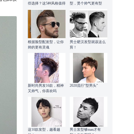
些选择？这5种风格值得
型，烫个帅气更有型
尝试
根据脸型配发型，让你
男士硬汉发型就该这么
帅的更有灵魂
剪！
新时尚男发16款，精神
2020流行“型男头”
又帅气，你喜欢吗
这10款发型，越看越
男士发型够man才有