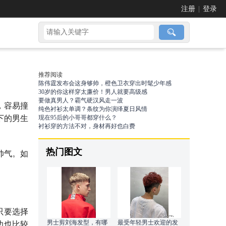
注册
|
登录
推荐阅读
陈伟霆发布会这身够帅，橙色卫衣穿出时髦少年感
30岁的你这样穿太廉价！男人就要高级感
要做真男人？霸气硬汉风走一波
，容易撞
纯色衬衫太单调？条纹为你演绎夏日风情
下的男生
现在95后的小哥哥都穿什么？
衬衫穿的方法不对，身材再好也白费
。
热门图文
帅气。如
只要选择
男士剪刘海发型，有哪
最受年轻男士欢迎的发
边也比较