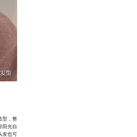
造型，整
得阳光自
头发也可