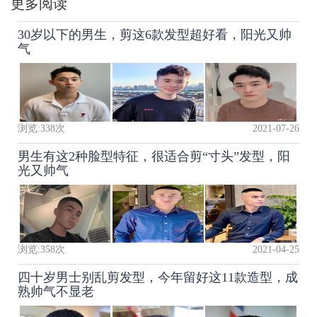
更多阅读
30岁以下的男生，剪这6款发型超好看，阳光又帅
气
浏览:
338
次
2021-07-26
男生有这2种脸型特征，很适合剪“寸头”发型，阳
光又帅气
浏览:
358
次
2021-04-25
四十岁男士别乱剪发型，今年留好这11款造型，成
熟帅气不显老