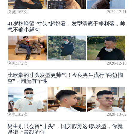
浏览:
165
次
2020-12-11
41岁林峰留“寸头”超好看，发型清爽干净利落，帅
气不输小鲜肉
浏览:
172
次
2020-12-10
比欧豪的寸头发型更帅气！今秋男生流行“两边掏
空”，潮流有个性
浏览:
182
次
2020-10-02
男生别只会留“寸头”，国庆假剪这4款发型，你就
是街上最靓的仔