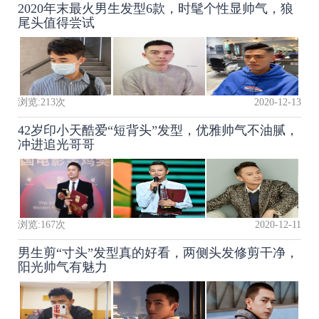
2020年末最火男生发型6款，时髦个性显帅气，狼
尾头值得尝试
浏览:
213
次
2020-12-13
42岁印小天酷爱“短背头”发型，优雅帅气不油腻，
冲进追光哥哥
浏览:
167
次
2020-12-11
男生剪“寸头”发型真的好看，两侧头发修剪干净，
阳光帅气有魅力