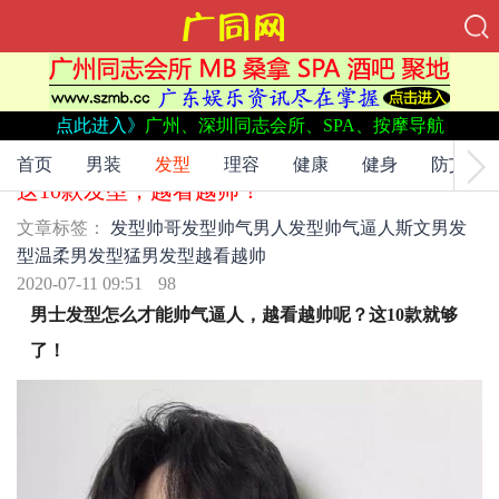
点此进入》
广州、深圳同志会所、SPA、按摩导航
文章标签：
发型
帅哥发型
帅气男人发型
帅气逼人
斯文男发
型
温柔男发型
猛男发型
越看越帅
首页
男装
发型
理容
健康
健身
防艾
这10款发型，越看越帅！
文章标签：
发型
帅哥发型
帅气男人发型
帅气逼人
斯文男发
型
温柔男发型
猛男发型
越看越帅
2020-07-11 09:51
98
男士发型怎么才能帅气逼人，越看越帅呢？这10款就够
了！