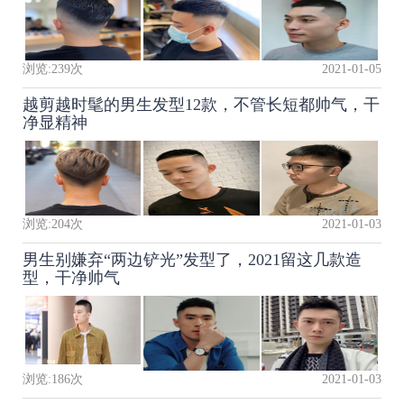
浏览:
239
次
2021-01-05
越剪越时髦的男生发型12款，不管长短都帅气，干
净显精神
浏览:
204
次
2021-01-03
男生别嫌弃“两边铲光”发型了，2021留这几款造
型，干净帅气
浏览:
186
次
2021-01-03