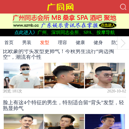
当前位置：
网站首页
->
点此进入》
广州、深圳同志会所、SPA、按摩导航
发型
->
首页
男装
发型
理容
健康
健身
防艾
比欧豪的寸头发型更帅气！今秋男生流行“两边掏
空”，潮流有个性
浏览:
181
次
2020-10-02
脸上有这4个特征的男生，特别适合留“背头”发型，轻
熟显帅气