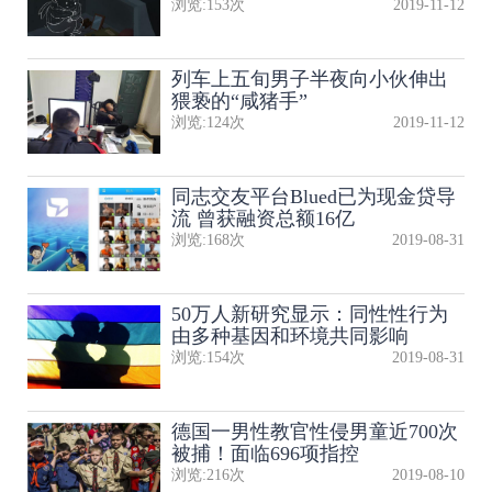
浏览:
153
次
2019-11-12
列车上五旬男子半夜向小伙伸出
猥亵的“咸猪手”
浏览:
124
次
2019-11-12
同志交友平台Blued已为现金贷导
流 曾获融资总额16亿
浏览:
168
次
2019-08-31
50万人新研究显示：同性性行为
由多种基因和环境共同影响
浏览:
154
次
2019-08-31
德国一男性教官性侵男童近700次
被捕！面临696项指控
浏览:
216
次
2019-08-10