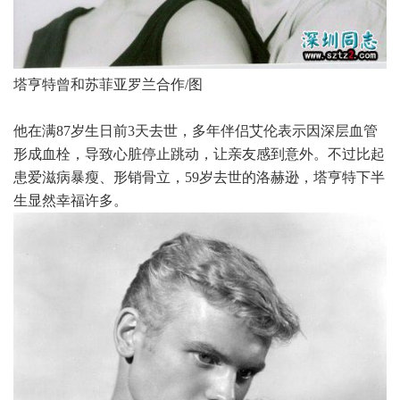
塔亨特曾和苏菲亚罗兰合作/图
他在满87岁生日前3天去世，多年伴侣艾伦表示因深层血管
形成血栓，导致心脏停止跳动，让亲友感到意外。不过比起
患爱滋病暴瘦、形销骨立，59岁去世的洛赫逊，塔亨特下半
生显然幸福许多。