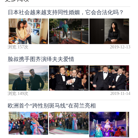
日本社会越来越支持同性婚姻，它会合法化吗？
浏览:
157
次
2019-12-13
脸叔携手图齐演绎夫夫爱情
浏览:
149
次
2019-11-14
欧洲首个“跨性别斑马线”在荷兰亮相