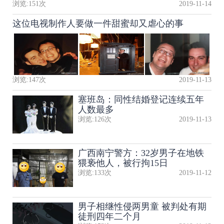
浏览:
151
次
2019-11-14
这位电视制作人要做一件甜蜜却又虐心的事
浏览:
147
次
2019-11-13
塞班岛：同性结婚登记连续五年
人数最多
浏览:
126
次
2019-11-13
广西南宁警方：32岁男子在地铁
猥亵他人，被行拘15日
浏览:
133
次
2019-11-12
男子相继性侵两男童 被判处有期
徒刑四年二个月