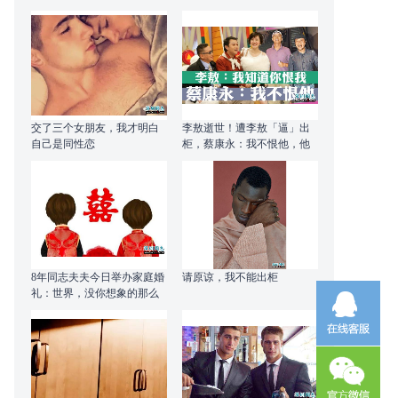
中那座山
交了三个女朋友，我才明白
李敖逝世！遭李敖「逼」出
自己是同性恋
柜，蔡康永：我不恨他，他
是个人权斗士
8年同志夫夫今日举办家庭婚
请原谅，我不能出柜
礼：世界，没你想象的那么
可怕！