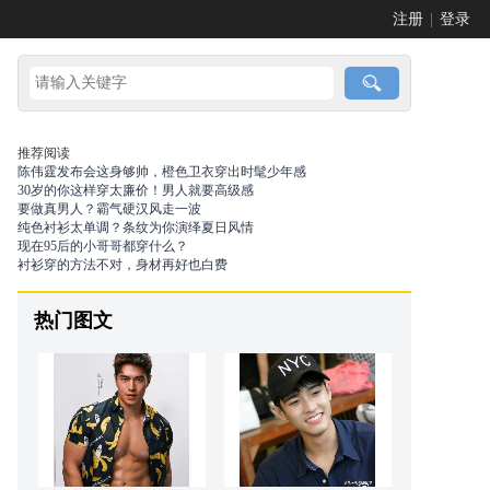
注册
|
登录
推荐阅读
陈伟霆发布会这身够帅，橙色卫衣穿出时髦少年感
30岁的你这样穿太廉价！男人就要高级感
要做真男人？霸气硬汉风走一波
纯色衬衫太单调？条纹为你演绎夏日风情
现在95后的小哥哥都穿什么？
衬衫穿的方法不对，身材再好也白费
热门图文