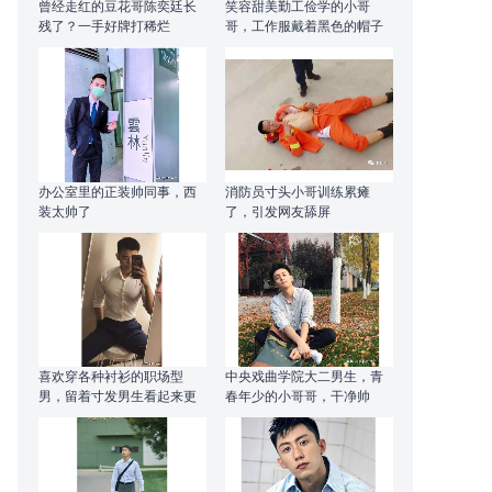
曾经走红的豆花哥陈奕廷长
笑容甜美勤工俭学的小哥
残了？一手好牌打稀烂
哥，工作服戴着黑色的帽子
极其可爱！
办公室里的正装帅同事，西
消防员寸头小哥训练累瘫
装太帅了
了，引发网友舔屏
喜欢穿各种衬衫的职场型
中央戏曲学院大二男生，青
男，留着寸发男生看起来更
春年少的小哥哥，干净帅
加的阳光帅气！
气！