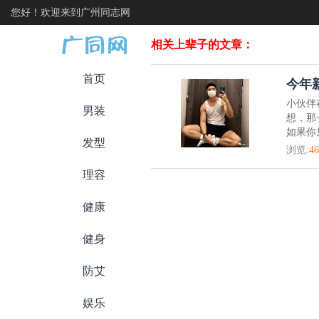
您好！欢迎来到广州同志网
相关上辈子的文章：
首页
今年
小伙伴
男装
想，那
如果你
发型
浏览:
46
理容
健康
健身
防艾
娱乐