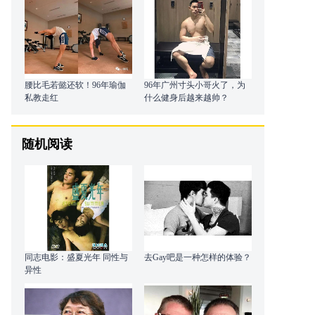
腰比毛若懿还软！96年瑜伽
96年广州寸头小哥火了，为
私教走红
什么健身后越来越帅？
随机阅读
同志电影：盛夏光年 同性与
去Gay吧是一种怎样的体验？
异性