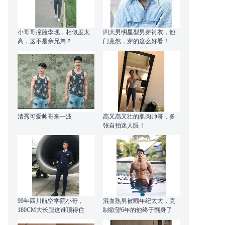
小哥哥撞脸李现，相似度太
四大男明星型男穿衬衣，他
高，这不是亲兄弟？
门竟然，穿的这么好看！
清秀可爱帅哥来一波
高又高又壮的肌肉帅哥，多
张自拍迷人眼！
99年四川航空学院小哥，
混血熟男被嘲年纪太大，克
180CM大长腿这谁顶得住
制欲望6年的他终于翻身了
啊？