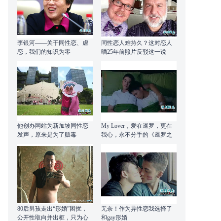
李银河——关于同性恋、虐
同性恋人难持久？这对恋人
恋，我们的知识为零
晒25年前照片反驳这一说
法！
他创办网站为新加坡同性恋
My Lover，爱在暹罗，更在
发声，原来是为了贩毒
我心，永不分手的《暹罗之
恋》
80后男孩走出“形婚”困扰，
无奈！作为异性恋我选择了
公开性取向并出柜，只为心
和gay形婚