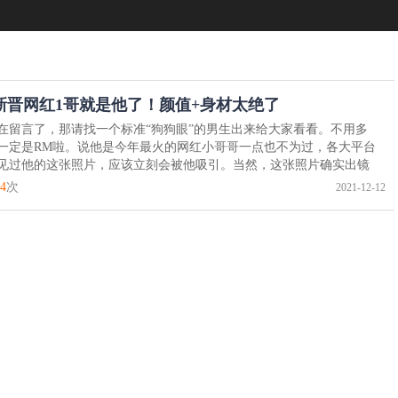
新晋网红1哥就是他了！颜值+身材太绝了
在留言了，那请找一个标准“狗狗眼”的男生出来给大家看看。不用多
一定是RM啦。说他是今年最火的网红小哥哥一点也不为过，各大平台
见过他的这张照片，应该立刻会被他吸引。当然，这张照片确实出镜
4
次
2021-12-12