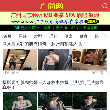
当前位置：
网站首页
->
点此进入》
广州、深圳同志会所、SPA、按摩导航
型男
->
首页
男装
发型
理容
健康
健身
防艾
高又高又壮的肌肉帅哥，多张自拍迷人眼！
浏览:
106
次
2020-05-10
摄影师将肌肉帅哥带入森林中拍摄，没想到照片效果
真好！