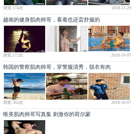
浏览:
174
次
2018-11-29
越南的健身肌肉帅哥，看着也还蛮舒服的
浏览:
172
次
2018-10-07
韩国的警察肌肉帅哥，穿警服清秀，脱衣有肉
浏览:
362
次
2018-10-07
唯美肌肉帅哥写真集 刺激你的荷尔蒙