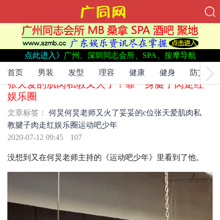
点此进入》
广州、深圳同志会所、SPA、按摩导航
文章标签：
何炅
何炅老师
又火了
妥妥的c位
张天爱
肌肉私教
腱子肉
走红娱乐圈
运动吧少年
首页
男装
发型
理容
健康
健身
防艾
张天爱的肌肉私教又火了！靠一身腱子肉走红
娱乐圈
文章标签：
何炅
何炅老师
又火了
妥妥的c位
张天爱
肌肉私
教
腱子肉
走红娱乐圈
运动吧少年
2020-07-12 09:45
107
没想到又在何炅老师主持的《运动吧少年》里看到了他。