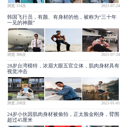
浏览:
314
次
2021-07-24
韩国飞行员，有颜、有身材的他，被称为“三十年
一见的神颜”
浏览:
306
次
2021-07-24
28岁台湾模特，浓眉大眼五官立体，肌肉身材具有
视觉冲击
浏览:
208
次
2021-01-01
24岁小伙因肌肉身材被偷拍，正太脸金刚身，臂围
超过45厘米