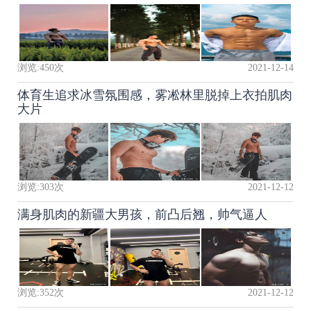
浏览:
450
次
2021-12-14
体育生追求冰雪氛围感，雾凇林里脱掉上衣拍肌肉
大片
浏览:
303
次
2021-12-12
满身肌肉的新疆大男孩，前凸后翘，帅气逼人
浏览:
352
次
2021-12-12