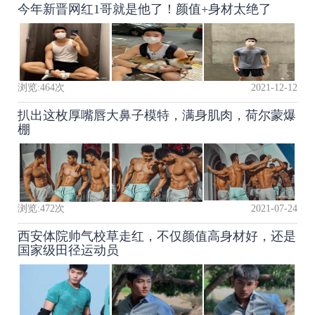
今年新晋网红1哥就是他了！颜值+身材太绝了
浏览:
464
次
2021-12-12
扒出这枚厚嘴唇大鼻子模特，满身肌肉，荷尔蒙爆
棚
浏览:
472
次
2021-07-24
西安体院帅气校草走红，不仅颜值高身材好，还是
国家级田径运动员