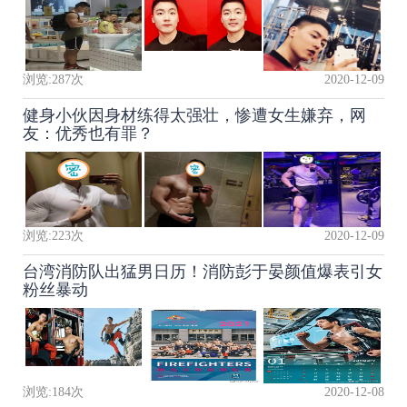
浏览:
287
次
2020-12-09
健身小伙因身材练得太强壮，惨遭女生嫌弃，网
友：优秀也有罪？
浏览:
223
次
2020-12-09
台湾消防队出猛男日历！消防彭于晏颜值爆表引女
粉丝暴动
浏览:
184
次
2020-12-08