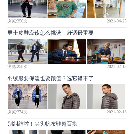
浏览:
250
次
2021-04-25
男士皮鞋应该怎么挑选，舒适最重要
浏览:
258
次
2021-02-13
羽绒服要保暖也要颜值？选它错不了
浏览:
274
次
2021-02-13
别纠结啦！尖头帆布鞋超百搭