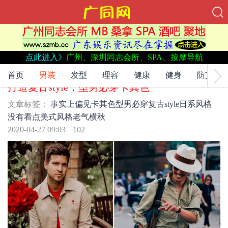
点此进入》
广州、深圳同志会所、SPA、按摩导航
文章标签：
事实上
偏见
卡其色
型男必穿
复古style
日系风格
没
有看点
美式风格
老气横秋
首页
男装
发型
理容
健康
健身
防艾
打造复古style，型男必穿卡其色
文章标签：
事实上
偏见
卡其色
型男必穿
复古style
日系风格
没有看点
美式风格
老气横秋
2020-04-27 09:03
102