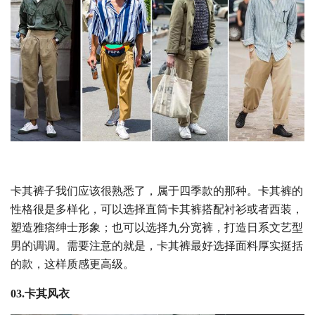
卡其裤子我们应该很熟悉了，属于四季款的那种。卡其裤的
性格很是多样化，可以选择直筒卡其裤搭配衬衫或者西装，
塑造雅痞绅士形象；也可以选择九分宽裤，打造日系文艺型
男的调调。需要注意的就是，卡其裤最好选择面料厚实挺括
的款，这样质感更高级。
03.卡其风衣