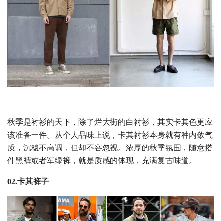
秋季是衬衫的天下，除了烂大街的白衬衫，其实卡其色更应
该准备一件。从个人品味上说，卡其衬衫本身就有种内敛气
质，沉稳不高调，但却不容忽视。浓厚的秋季氛围，随意搭
件黑裤或者军绿裤，就是质感的体现，充满复古味道。
02.卡其裤子