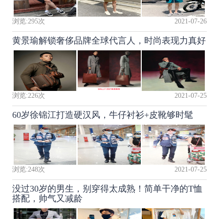
浏览:
295
次
2021-07-26
黄景瑜解锁奢侈品牌全球代言人，时尚表现力真好
浏览:
226
次
2021-07-25
60岁徐锦江打造硬汉风，牛仔衬衫+皮靴够时髦
浏览:
248
次
2021-07-25
没过30岁的男生，别穿得太成熟！简单干净的T恤
搭配，帅气又减龄