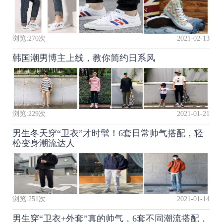
浏览:
270
次
2021-02-13
韩国潮男博主上线，教你简约日系风
浏览:
229
次
2021-01-21
男生冬天穿“卫衣”才时髦！6套日常帅气搭配，轻
松变身潮流达人
浏览:
251
次
2021-01-14
男生穿“卫衣+外套”真的帅气，6套不同潮流搭配，