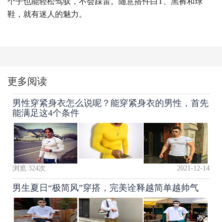
个子也能轻松驾驭，不会踩雷。随意搭件白T、黑裤和球
鞋，就有迷人的魅力。
更多阅读
男性穿紧身衣怎么说呢？能穿紧身衣的男性，首先
能满足这4个条件
浏览:
324
次
2021-12-14
男生夏日“极简风”穿搭，完美诠释越简单越帅气