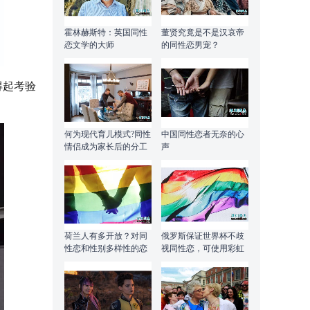
霍林赫斯特：英国同性
董贤究竟是不是汉哀帝
恋文学的大师
的同性恋男宠？
得起考验
何为现代育儿模式?同性
中国同性恋者无奈的心
情侣成为家长后的分工
声
或许能给个思路
荷兰人有多开放？对同
俄罗斯保证世界杯不歧
性恋和性别多样性的恋
视同性恋，可使用彩虹
情态度更为积极
旗