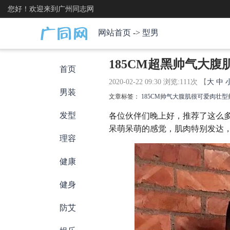
您好！欢迎来到广州同志网
网站首页
->
型男
185CM超黑帅气大
首页
2020-02-22 09:30 浏览:
111
次 【
大
中
男装
文章标签：
185CM
帅气大腹肌
很可爱
肉壮型
发型
各位伙伴们晚上好，推荐了这么
呆萌呆萌的感觉，肌肉特别发达
理容
健康
健身
防艾