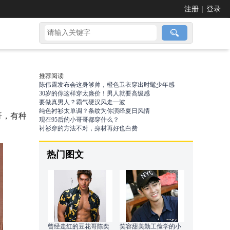
注册
|
登录
推荐阅读
陈伟霆发布会这身够帅，橙色卫衣穿出时髦少年感
30岁的你这样穿太廉价！男人就要高级感
要做真男人？霸气硬汉风走一波
纯色衬衫太单调？条纹为你演绎夏日风情
哥，有种
现在95后的小哥哥都穿什么？
衬衫穿的方法不对，身材再好也白费
热门图文
曾经走红的豆花哥陈奕
笑容甜美勤工俭学的小