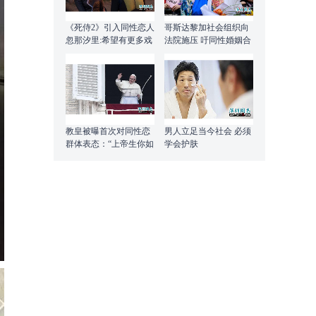
《死侍2》引入同性恋人
哥斯达黎加社会组织向
忽那汐里:希望有更多戏
法院施压 吁同性婚姻合
份
法化
教皇被曝首次对同性恋
男人立足当今社会 必须
群体表态：“上帝生你如
学会护肤
此 教皇也会爱你如此”