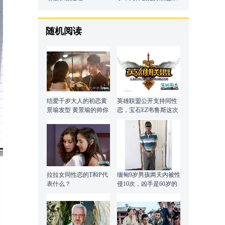
越帅？
随机阅读
结爱千岁大人的初恋黄
英雄联盟公开支持同性
景瑜发型 黄景瑜的帅你
恋，宝石EZ韦鲁斯这次
get到了吗
该站出来了！
拉拉女同性恋的T和P代
缅甸9岁男孩两天内被性
表什么？
侵10次，凶手是60岁的
老男人！