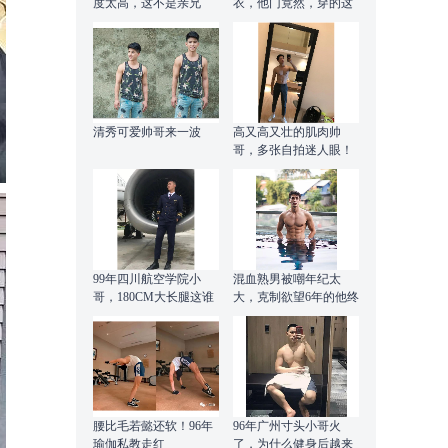
度太高，这不是亲兄
衣，他门竟然，穿的这
弟？
么好看！
清秀可爱帅哥来一波
高又高又壮的肌肉帅
哥，多张自拍迷人眼！
99年四川航空学院小
混血熟男被嘲年纪太
哥，180CM大长腿这谁
大，克制欲望6年的他终
顶得住啊？
于翻身了
腰比毛若懿还软！96年
96年广州寸头小哥火
瑜伽私教走红
了，为什么健身后越来