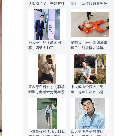
廷长残了？一手好牌打
哥哥，工作服戴着黑色
稀烂
的帽子极其可爱！
办公室里的正装帅同
消防员寸头小哥训练累
事，西装太帅了
瘫了，引发网友舔屏
喜欢穿各种衬衫的职场
中央戏曲学院大二男
型男，留着寸发男生看
生，青春年少的小哥
起来更加的阳光帅气！
哥，干净帅气！
小哥哥撞脸李现，相似
四大男明星型男穿衬