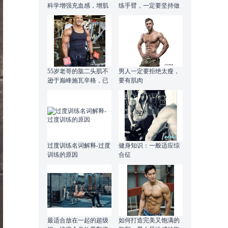
科学增强充血感，增肌
练手臂，一定要坚持做
更高效
起来
55岁老哥的肱二头肌不
男人一定要拒绝太瘦，
逊于巅峰施瓦辛格，已
要有肌肉
坚持健身35年
过度训练名词解释-过度
健身知识：一般适应综
训练的原因
合征
最适合放在一起的超级
如何打造完美又饱满的