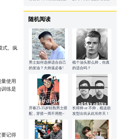
子，没有长不壮的瘦子
人发达还会被血虐？
随机阅读
模式。疯
男士如何选择适合自己
梳个油头那么帅，你真
的发油？大帅逼必备!
的适合吗？
能量使用
的训练是
开春25-35岁轻熟男士搭
长得帅 or 不帅，梳这款
。
配，穿搭一周不用愁~
发型出街从此吊炸天！
定要记得