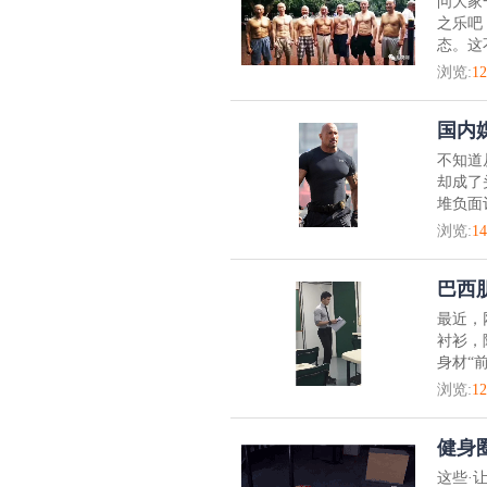
问大家
之乐吧
态。这
浏览:
12
国内
不知道
却成了
堆负面
浏览:
14
巴西
最近，
衬衫，
身材“
浏览:
12
健身
这些·