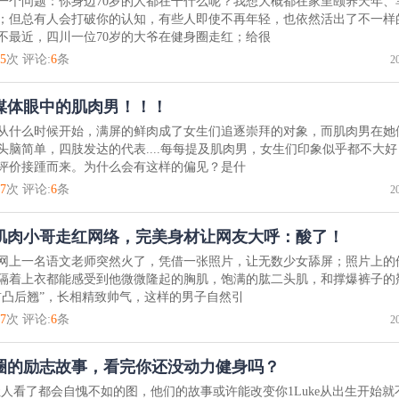
一个问题：你身边70岁的人都在干什么呢？我想大概都在家里颐养天年、
；但总有人会打破你的认知，有些人即使不再年轻，也依然活出了不一样
不最近，四川一位70岁的大爷在健身圈走红；给很
5
次 评论:
6
条
2
媒体眼中的肌肉男！！！
从什么时候开始，满屏的鲜肉成了女生们追逐崇拜的对象，而肌肉男在她
头脑简单，四肢发达的代表....每每提及肌肉男，女生们印象似乎都不大
评价接踵而来。为什么会有这样的偏见？是什
7
次 评论:
6
条
2
肌肉小哥走红网络，完美身材让网友大呼：酸了！
网上一名语文老师突然火了，凭借一张照片，让无数少女舔屏；照片上的
隔着上衣都能感受到他微微隆起的胸肌，饱满的肱二头肌，和撑爆裤子的
前凸后翘”，长相精致帅气，这样的男子自然引
7
次 评论:
6
条
2
圈的励志故事，看完你还没动力健身吗？
让人看了都会自愧不如的图，他们的故事或许能改变你1Luke从出生开始就