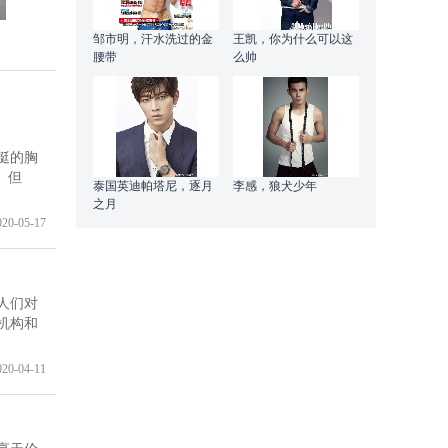
邹市明，汗水洗过的金
王凯，你为什么可以这
腰带
么帅
挺的胸
。但
泰国英迪帕塔尼，逐月
李感，狼犬少年
之月
020-05-17
人们对
机构和
020-04-11