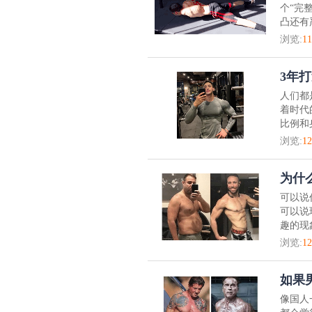
个“完
凸还有
浏览:
11
3年
人们都
着时代
比例和
浏览:
12
为什
可以说
可以说
趣的现
浏览:
12
如果
像国人