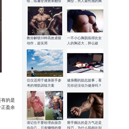
组，练遍全身效果翻倍
胸型，男人最性感的胸
肌训练！
教你解锁10种高效虐腹
一不小心胸肌练得比女
动作，超实用
人的胸还大，肿么破
仅仅适用于健身新手参
健身圈的励志故事，看
考的增肌训练方案
完你还没动力健身吗？
还有的是
个正盈余
请记住不要给理由放弃
掰手腕比的是力气还是
你自己，只有懒惰的瘦
技巧，为什么肌肉比别