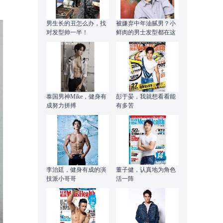
男生长的丑怎么办，找
被嫌弃中年油腻男？小
对发型帅一半！
鲜肉的男士发型都在这
了！
泰国男神Mike，健身有
彭于晏，我就想看看能
成努力拼搏
有多苦
李治廷，健身有成的演
董子健，认真地为角色
技派小哥哥
活一阵