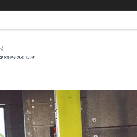
小
】
粉
帅哥健身
碳水化合物