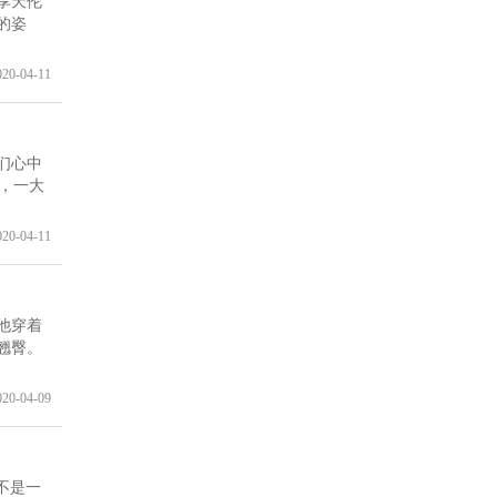
享天伦
的姿
020-04-11
们心中
好，一大
020-04-11
他穿着
翘臀。
020-04-09
不是一