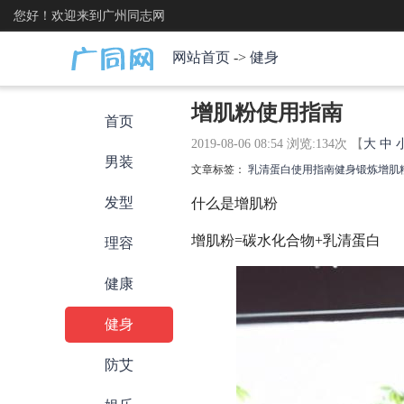
您好！欢迎来到广州同志网
网站首页
->
健身
增肌粉使用指南
首页
2019-08-06 08:54 浏览:
134
次 【
大
中
男装
文章标签：
乳清蛋白
使用指南
健身锻炼
增肌
发型
什么是增肌粉
增肌粉=碳水化合物+乳清蛋白
理容
健康
健身
防艾