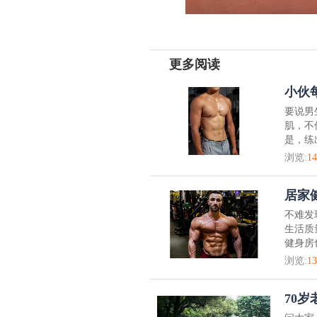
更多阅读
小伙
要说男
肌，不
是，练
浏览:
14
居家
不难发
生活质
健身房
浏览:
13
70