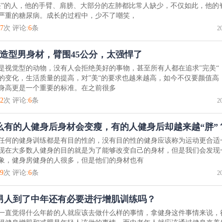
整”的人，他的手臂、肩膀、大部分的左肺都比常人缺少，不仅如此，他的
严重的糖尿病。成长的过程中，少不了嘲笑，
7
次 评论:
6
条
2
打造型男身材，臂围45公分，太强悍了
是视觉型的动物，没有人会拒绝美好的事物，甚至所有人都在追求"完美“
的变化，生活质量的提高，对”美“的要求也越来越高，如今不仅要颜值高
身高更是一个重要的标准。在之前很多
2
次 评论:
6
条
2
么有的人健身后身材会变瘦，有的人健身后却越来越“胖”
任何的健身训练都是有目的性的，没有目的性的健身应该称为运动更合适
现在大多数人健身的目的就是为了能够改变自己的身材，但是我们会发现
象，健身房健身的人很多，但是他们的身材也有
9
次 评论:
6
条
2
男人到了中年还有必要进行增肌训练吗？
一直觉得什么年龄的人就应该去做什么样的事情，拿健身这件事情来说，