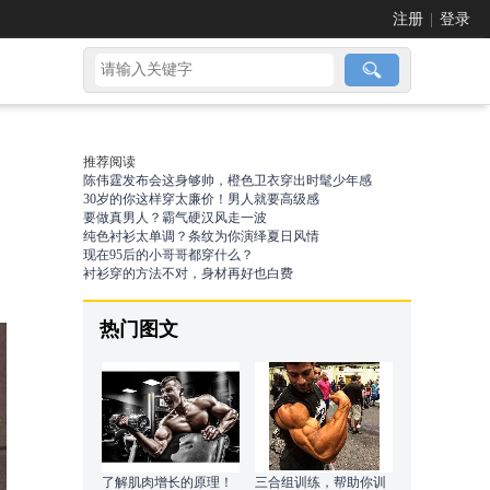
注册
|
登录
推荐阅读
陈伟霆发布会这身够帅，橙色卫衣穿出时髦少年感
30岁的你这样穿太廉价！男人就要高级感
要做真男人？霸气硬汉风走一波
纯色衬衫太单调？条纹为你演绎夏日风情
现在95后的小哥哥都穿什么？
衬衫穿的方法不对，身材再好也白费
热门图文
了解肌肉增长的原理！
三合组训练，帮助你训