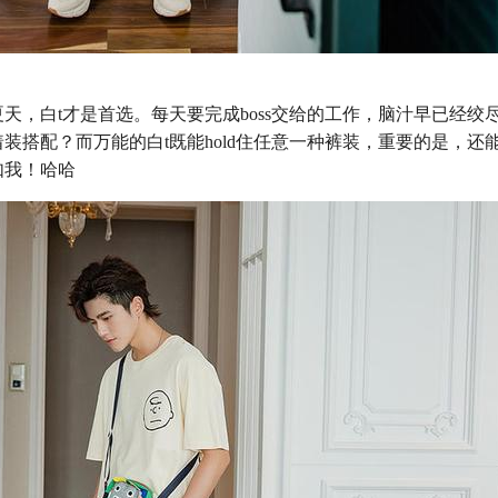
天，白t才是首选。每天要完成boss交给的工作，脑汁早已经绞
装搭配？而万能的白t既能hold住任意一种裤装，重要的是，还
如我！哈哈