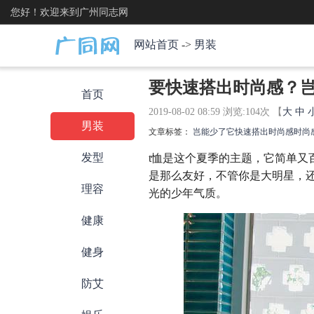
您好！欢迎来到广州同志网
网站首页
->
男装
要快速搭出时尚感？
首页
2019-08-02 08:59 浏览:
104
次 【
大
中
男装
文章标签：
岂能少了它
快速
搭出时尚感
时尚
发型
t恤是这个夏季的主题，它简单又
是那么友好，不管你是大明星，
理容
光的少年气质。
健康
健身
防艾