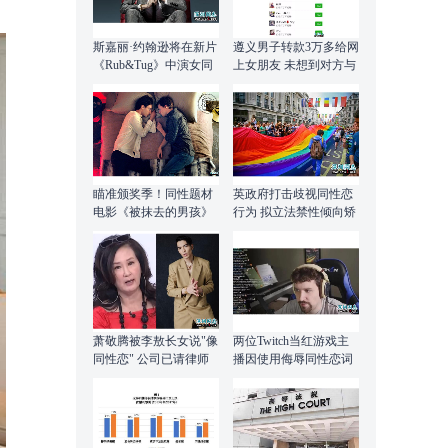
斯嘉丽·约翰逊将在新片
遵义男子转款3万多给网
《Rub&Tug》中演女同
上女朋友 未想到对方与
性恋 还是位风云大佬
自己同性
瞄准颁奖季！同性题材
英政府打击歧视同性恋
电影《被抹去的男孩》
行为 拟立法禁性倾向矫
挪档上映
正治疗
萧敬腾被李敖长女说"像
两位Twitch当红游戏主
同性恋" 公司已请律师
播因使用侮辱同性恋词
处理
汇 遭平台停权30日