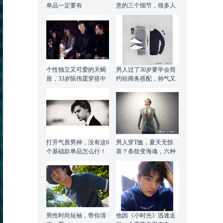
单品一定要有
意的三个细节，很多人
都在犯错
个性独立又可爱的天蝎
男人过了30岁要学会简
座，33岁陈伟霆穿搭中
约轻商务搭配，帅气又
透露着自己的独特
有魅力
打开气质男神，没有这6
男人穿T恤，夏天无惊
个基础款单品怎么行！
喜？条纹变海魂，六种
搭配更显男人味
男性时尚短袖，带你清
他因《小时光》迅速走