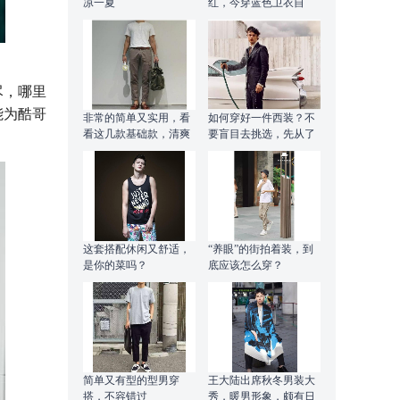
凉一夏
红，今穿蓝色卫衣自
拍，照镜子呆萌又可爱
尽，哪里
能为酷哥
非常的简单又实用，看
如何穿好一件西装？不
看这几款基础款，清爽
要盲目去挑选，先从了
自然
解它开始
这套搭配休闲又舒适，
“养眼”的街拍着装，到
是你的菜吗？
底应该怎么穿？
简单又有型的型男穿
王大陆出席秋冬男装大
搭，不容错过
秀，暖男形象，颇有日