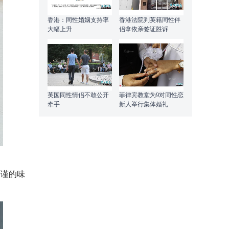
香港：同性婚姻支持率
香港法院判英籍同性伴
大幅上升
侣拿依亲签证胜诉
英国同性情侣不敢公开
菲律宾教堂为9对同性恋
牵手
新人举行集体婚礼
严谨的味