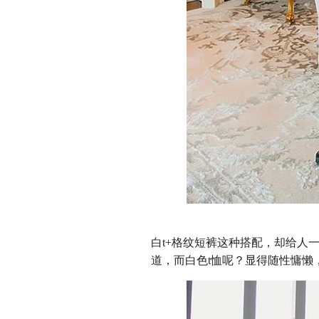
白t+格纹短裤这种搭配，却给人
道，而白色t恤呢？显得随性慵懒