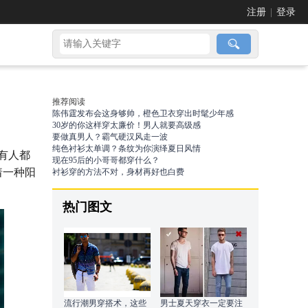
注册
|
登录
推荐阅读
陈伟霆发布会这身够帅，橙色卫衣穿出时髦少年感
30岁的你这样穿太廉价！男人就要高级感
要做真男人？霸气硬汉风走一波
纯色衬衫太单调？条纹为你演绎夏日风情
有人都
现在95后的小哥哥都穿什么？
着一种阳
衬衫穿的方法不对，身材再好也白费
热门图文
流行潮男穿搭术，这些
男士夏天穿衣一定要注