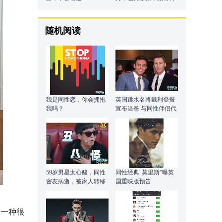
系风范
随机阅读
我是同性恋，你会拥抱
英国跳水名将戴利登报
我吗？
宣布当爸 与同性伴侣代
孕得子
59岁男星太心酸，同性
同性经典"莫里斯"曝英
密友病逝，被家人转移
国重映版预告
财产
人一种很