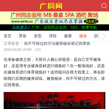
点此进入》
广州、深圳同志会所、SPA、按摩导航
文章标签：
你不可错过的方法
健身秘诀
请记得查收
健身秘诀，你不可错过的方法，请记得查收
首页
男装
发型
理容
健康
健身
防艾
文章标签：
你不可错过的方法
健身秘诀
请记得查收
2019-04-03 20:00
123
在准备健身之前，大部分人都心存疑惑：是自己空手健身
好，还是用专业健身器材进行锻炼好？在一般场地好，还是
在健身房进行体育锻炼好？这些疑问在很大程度上，将会影
响我们后期的健身训练。健身秘诀，你不可错过的方法，请
记得查收。