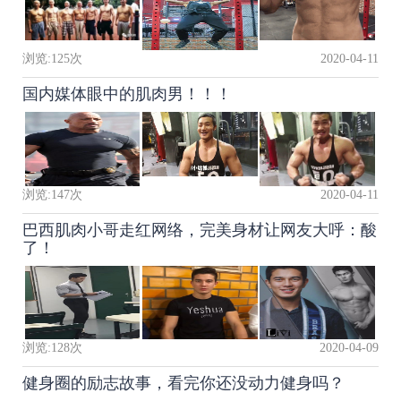
浏览:
125
次
2020-04-11
国内媒体眼中的肌肉男！！！
浏览:
147
次
2020-04-11
巴西肌肉小哥走红网络，完美身材让网友大呼：酸
了！
浏览:
128
次
2020-04-09
健身圈的励志故事，看完你还没动力健身吗？