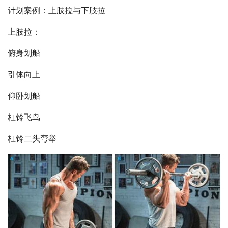
计划案例：上肢拉与下肢拉
上肢拉：
俯身划船
引体向上
仰卧划船
杠铃飞鸟
杠铃二头弯举