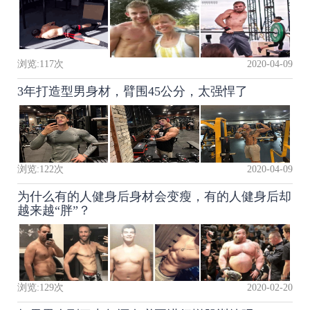
浏览:
117
次
2020-04-09
3年打造型男身材，臂围45公分，太强悍了
浏览:
122
次
2020-04-09
为什么有的人健身后身材会变瘦，有的人健身后却
越来越“胖”？
浏览:
129
次
2020-02-20