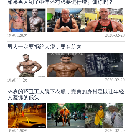
如果男人到了中年还有必要进行增肌训练吗？
浏览:
128
次
2020-02-20
男人一定要拒绝太瘦，要有肌肉
浏览:
111
次
2020-02-20
55岁的环卫工人脱下衣服，完美的身材足以让年轻
人羞愧的低头
浏览:
126
次
2020-02-20