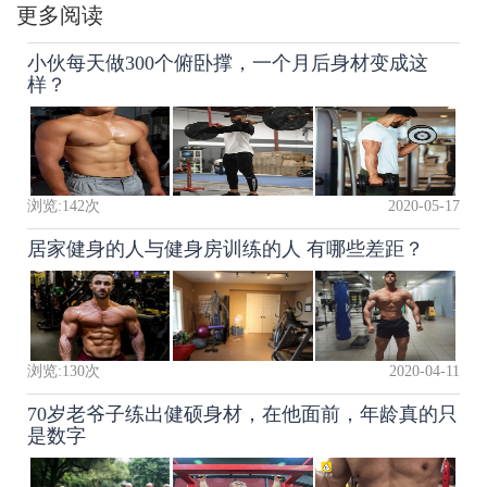
更多阅读
小伙每天做300个俯卧撑，一个月后身材变成这
样？
浏览:
142
次
2020-05-17
居家健身的人与健身房训练的人 有哪些差距？
浏览:
130
次
2020-04-11
70岁老爷子练出健硕身材，在他面前，年龄真的只
是数字