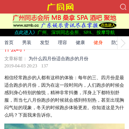
点此进入》
广州、深圳同志会所、SPA、按摩导航
文章标签：
为什么
四月份
适合跑步的月份
三、四月份是适合跑步的月份，你知道这是为
首页
男装
发型
理容
健康
健身
防艾
什么吗？
文章标签：
为什么
四月份
适合跑步的月份
2019-04-03 20:23
137
相信经常跑步的人都有这样的体验：每年的三、四月份是最
适合跑步的月份，因为在这一段时间内，人们跑步的时候会
感到身心特别的愉悦，精神非常抖擞，浑身上下都特别舒
服，而当七八月份跑步的时候就会感到特别热，甚至出现胸
闷气短的现象，冬天的时候跑步体验更差。你知道这是为什
么吗？下面我来告诉你。