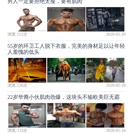
男人一定要拒绝太瘦，要有肌肉
浏览:
111
次
2020-02-20
55岁的环卫工人脱下衣服，完美的身材足以让年轻
人羞愧的低头
浏览:
126
次
2020-02-20
22岁华裔小伙肌肉劲爆，这块头不输欧美巨无霸
浏览:
133
次
2020-01-24