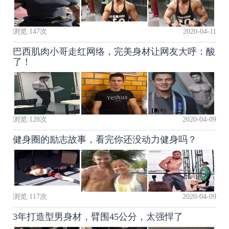
浏览:
147
次
2020-04-11
巴西肌肉小哥走红网络，完美身材让网友大呼：酸
了！
浏览:
128
次
2020-04-09
健身圈的励志故事，看完你还没动力健身吗？
浏览:
117
次
2020-04-09
3年打造型男身材，臂围45公分，太强悍了