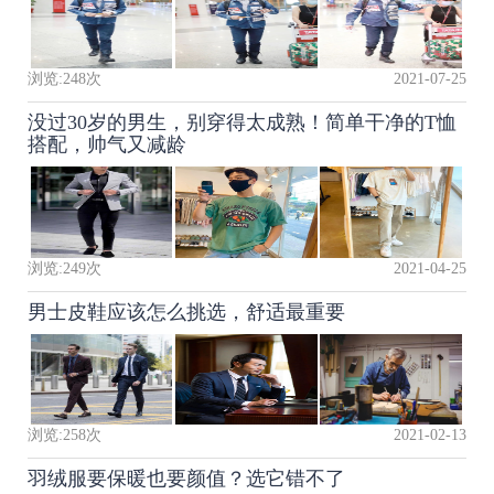
浏览:
248
次
2021-07-25
没过30岁的男生，别穿得太成熟！简单干净的T恤
搭配，帅气又减龄
浏览:
249
次
2021-04-25
男士皮鞋应该怎么挑选，舒适最重要
浏览:
258
次
2021-02-13
羽绒服要保暖也要颜值？选它错不了