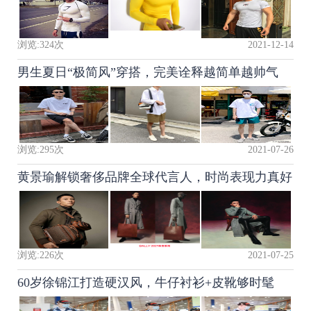
浏览:
324
次
2021-12-14
男生夏日“极简风”穿搭，完美诠释越简单越帅气
浏览:
295
次
2021-07-26
黄景瑜解锁奢侈品牌全球代言人，时尚表现力真好
浏览:
226
次
2021-07-25
60岁徐锦江打造硬汉风，牛仔衬衫+皮靴够时髦