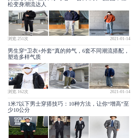
松变身潮流达人
浏览:
251
次
2021-01-14
男生穿“卫衣+外套”真的帅气，6套不同潮流搭配，
塑造多样气质
浏览:
162
次
2021-01-14
1米7以下男士穿搭技巧：10种方法，让你“增高”至
少10公分