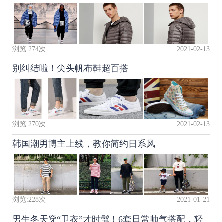
浏览:
274
次
2021-02-13
别纠结啦！尖头帆布鞋超百搭
浏览:
270
次
2021-02-13
韩国潮男博主上线，教你简约日系风
浏览:
228
次
2021-01-21
男生冬天穿“卫衣”才时髦！6套日常帅气搭配，轻