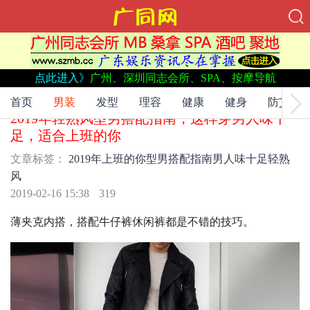
点此进入》
广州、深圳同志会所、SPA、按摩导航
文章标签：
2019年
上班的你
型男搭配指南
男人味十足
轻熟
风
首页
男装
发型
理容
健康
健身
防艾
2019年轻熟风型男搭配指南，这样穿男人味十
足，适合上班的你
文章标签：
2019年
上班的你
型男搭配指南
男人味十足
轻熟
风
2019-02-16 15:38
319
薄夹克内搭，搭配牛仔裤休闲裤都是不错的技巧。