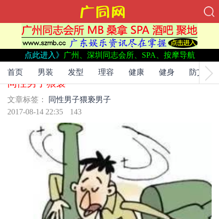
点此进入》
广州、深圳同志会所、SPA、按摩导航
文章标签：
同性男子
猥亵
男子
男子酒后树下睡着失财又失色 查看监控得知遭
首页
男装
发型
理容
健康
健身
防艾
同性男子猥亵
文章标签：
同性男子
猥亵
男子
2017-08-14 22:35
143