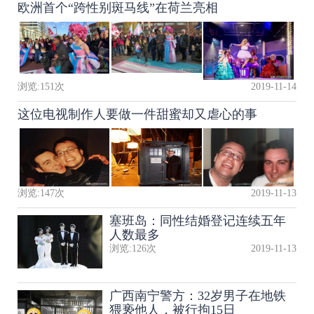
欧洲首个“跨性别斑马线”在荷兰亮相
浏览:
151
次
2019-11-14
这位电视制作人要做一件甜蜜却又虐心的事
浏览:
147
次
2019-11-13
塞班岛：同性结婚登记连续五年
人数最多
浏览:
126
次
2019-11-13
广西南宁警方：32岁男子在地铁
猥亵他人，被行拘15日