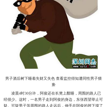
男子酒后树下睡着失财又失色 查看监控得知遭同性男子猥
亵
凌晨4时30分许，阿俊还在长凳上酣睡，周围的路人已
经很少。这时，一名男子走到阿俊的身边，东张西望举止可
疑。可疑男子等周围的路人走远后，伸手在阿俊的胯下摸了