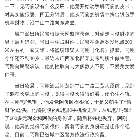
一下，见阿俊没有什么反应，他竟开始动手解阿俊的皮带，
对其实施猥亵。四五分钟后，他从阿俊的裤袋中掏出钱包手
机等财物，沿中山中路向东离去。
城中派出所民警根据天网监控录像，对偷走阿俊财物的
男子展开追踪。当日中午12时许，民警在距离案发地点200
米左右的一家宾馆，将盗窃嫌疑人阿刚（化名）抓获。阿刚
今年还不到30岁，最近从广西东北部某县来到柳州做生意。
阿刚向民警承认，他的性取向与大多数人不同，不爱美女爱
帅哥。
当日凌晨，阿刚酒后闲逛到中山中路工贸大厦前，见到
了躺在长凳上的阿俊，觉得阿俊长得很好看，便心生不轨。
在阿刚“窃色”时，他发觉阿俊睡得很沉，于是又萌生了“偷
财”的念头。他将阿俊的钱包和手机偷走后，从钱包里掏出
了600多元现金和阿俊的身份证，随后将钱包丢弃。阿刚
说，他真的觉得阿俊很帅，留着阿俊的身份证是想作个纪
念。目前，阿刚已被城中区警方依法行政拘留。