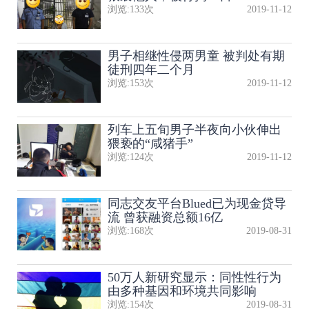
浏览:
133
次
2019-11-12
男子相继性侵两男童 被判处有期
徒刑四年二个月
浏览:
153
次
2019-11-12
列车上五旬男子半夜向小伙伸出
猥亵的“咸猪手”
浏览:
124
次
2019-11-12
同志交友平台Blued已为现金贷导
流 曾获融资总额16亿
浏览:
168
次
2019-08-31
50万人新研究显示：同性性行为
由多种基因和环境共同影响
浏览:
154
次
2019-08-31